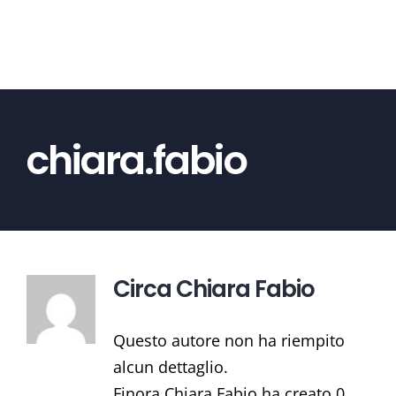
Salta
al
contenuto
chiara.fabio
Circa
Chiara Fabio
Questo autore non ha riempito
alcun dettaglio.
Finora Chiara Fabio ha creato 0