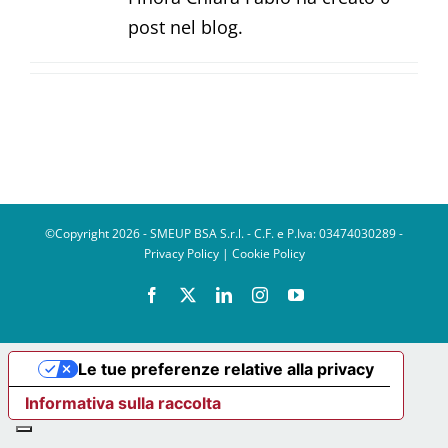
post nel blog.
©Copyright 2026 - SMEUP BSA S.r.l. - C.F. e P.Iva: 03474030289 -
Privacy Policy
|
Cookie Policy
Facebook
X
LinkedIn
Instagram
YouTube
Le tue preferenze relative alla privacy
Informativa sulla raccolta