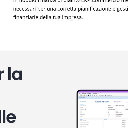
Il modulo Finanza di plain® ERP Commercio mett
necessari per una corretta pianificazione e ges
finanziarie della tua impresa.
r la
le