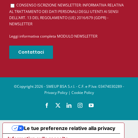
CONSENSO ISCRIZIONE NEWSLETTER: INFORMATIVA RELATIVA
AL TRATTAMENTO DEI DATI PERSONALI DEGLI UTENTI AI SENSI
DELL’ART. 13 DEL REGOLAMENTO (UE) 2016/679 (GDPR) -
NEWSLETTER
Leggi informativa completa MODULO NEWSLETTER
©Copyright 2026 - SMEUP BSA S.r.l. - C.F. e P.Iva: 03474030289 -
Privacy Policy
|
Cookie Policy
Facebook
X
LinkedIn
Instagram
YouTube
Le tue preferenze relative alla privacy